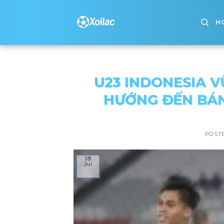
Skip
to
H
content
U23 INDONESIA V
HƯỚNG ĐẾN BÁN
POST
18
Jul