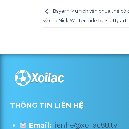
Bayern Munich vẫn chưa thể có 
ký của Nick Woltemade từ Stuttgart
THÔNG TIN LIÊN HỆ
Email:
lienhe@xoilac88.tv