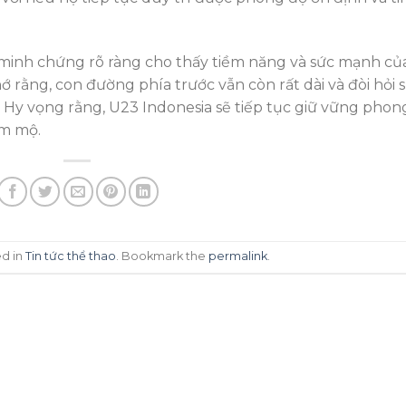
t minh chứng rõ ràng cho thấy tiềm năng và sức mạnh củ
ớ rằng, con đường phía trước vẫn còn rất dài và đòi hỏi 
 Hy vọng rằng, U23 Indonesia sẽ tiếp tục giữ vững phon
âm mộ.
ed in
Tin tức thể thao
. Bookmark the
permalink
.