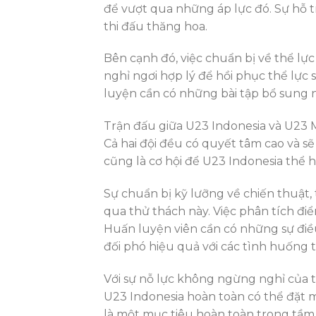
để vượt qua những áp lực đó. Sự hỗ t
thi đấu thăng hoa.
Bên cạnh đó, việc chuẩn bị về thể lự
nghỉ ngơi hợp lý để hồi phục thể lực
luyện cần có những bài tập bổ sung n
Trận đấu giữa U23 Indonesia và U23 M
Cả hai đội đều có quyết tâm cao và 
cũng là cơ hội để U23 Indonesia thể h
Sự chuẩn bị kỹ lưỡng về chiến thuật, 
qua thử thách này. Việc phân tích đi
Huấn luyện viên cần có những sự điều
đối phó hiệu quả với các tình huống t
Với sự nỗ lực không ngừng nghỉ của t
U23 Indonesia hoàn toàn có thể đặt 
là một mục tiêu hoàn toàn trong tầm 