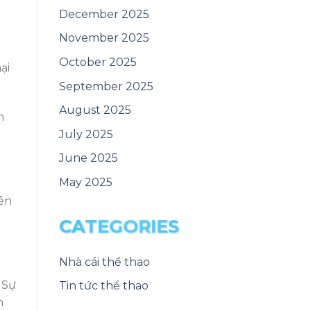
December 2025
November 2025
October 2025
ại
September 2025
August 2025
n
July 2025
June 2025
May 2025
Bên
CATEGORIES
Nhà cái thể thao
 Sự
Tin tức thể thao
h