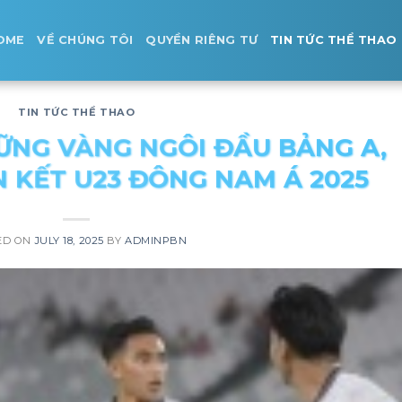
OME
VỀ CHÚNG TÔI
QUYỀN RIÊNG TƯ
TIN TỨC THỂ THAO
TIN TỨC THỂ THAO
ỮNG VÀNG NGÔI ĐẦU BẢNG A,
 KẾT U23 ĐÔNG NAM Á 2025
ED ON
JULY 18, 2025
BY
ADMINPBN