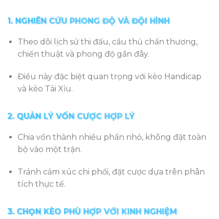
1. NGHIÊN CỨU PHONG ĐỘ VÀ ĐỘI HÌNH
Theo dõi lịch sử thi đấu, cầu thủ chấn thương,
chiến thuật và phong độ gần đây.
Điều này đặc biệt quan trọng với kèo Handicap
và kèo Tài Xỉu.
2. QUẢN LÝ VỐN CƯỢC HỢP LÝ
Chia vốn thành nhiều phần nhỏ, không đặt toàn
bộ vào một trận.
Tránh cảm xúc chi phối, đặt cược dựa trên phân
tích thực tế.
3. CHỌN KÈO PHÙ HỢP VỚI KINH NGHIỆM