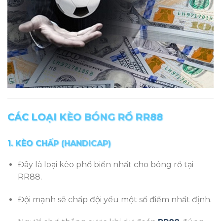
CÁC LOẠI KÈO BÓNG RỔ RR88
1. KÈO CHẤP (HANDICAP)
Đây là loại kèo phổ biến nhất cho bóng rổ tại
RR88.
Đội mạnh sẽ chấp đội yếu một số điểm nhất định.