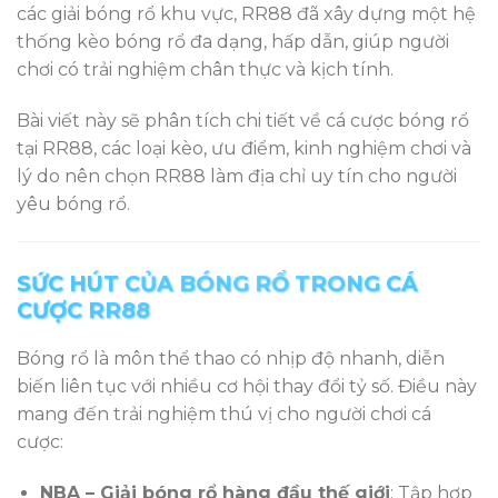
các giải bóng rổ khu vực, RR88 đã xây dựng một hệ
thống kèo bóng rổ đa dạng, hấp dẫn, giúp người
chơi có trải nghiệm chân thực và kịch tính.
Bài viết này sẽ phân tích chi tiết về cá cược bóng rổ
tại RR88, các loại kèo, ưu điểm, kinh nghiệm chơi và
lý do nên chọn RR88 làm địa chỉ uy tín cho người
yêu bóng rổ.
SỨC HÚT CỦA BÓNG RỔ TRONG CÁ
CƯỢC RR88
Bóng rổ là môn thể thao có nhịp độ nhanh, diễn
biến liên tục với nhiều cơ hội thay đổi tỷ số. Điều này
mang đến trải nghiệm thú vị cho người chơi cá
cược:
NBA – Giải bóng rổ hàng đầu thế giới
: Tập hợp