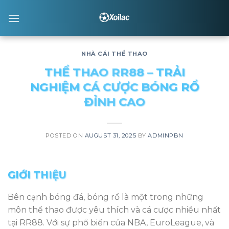
Skip
to
content
NHÀ CÁI THỂ THAO
THỂ THAO RR88 – TRẢI
NGHIỆM CÁ CƯỢC BÓNG RỔ
ĐỈNH CAO
POSTED ON
AUGUST 31, 2025
BY
ADMINPBN
GIỚI THIỆU
Bên cạnh bóng đá, bóng rổ là một trong những
môn thể thao được yêu thích và cá cược nhiều nhất
tại RR88. Với sự phổ biến của NBA, EuroLeague, và