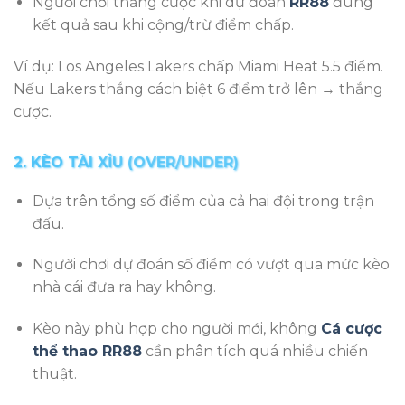
Người chơi thắng cược khi dự đoán
RR88
đúng
kết quả sau khi cộng/trừ điểm chấp.
Ví dụ: Los Angeles Lakers chấp Miami Heat 5.5 điểm.
Nếu Lakers thắng cách biệt 6 điểm trở lên → thắng
cược.
2. KÈO TÀI XỈU (OVER/UNDER)
Dựa trên tổng số điểm của cả hai đội trong trận
đấu.
Người chơi dự đoán số điểm có vượt qua mức kèo
nhà cái đưa ra hay không.
Kèo này phù hợp cho người mới, không
Cá c
ư
ợc
thể thao RR88
cần phân tích quá nhiều chiến
thuật.