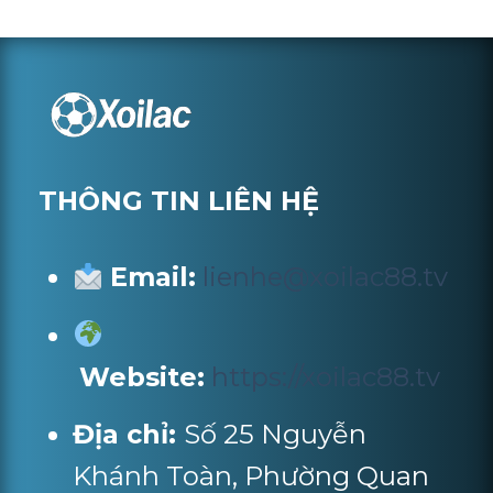
THÔNG TIN LIÊN HỆ
Email:
lienhe@xoilac88.tv
Website:
https://xoilac88.tv
Địa chỉ:
Số 25 Nguyễn
Khánh Toàn, Phường Quan