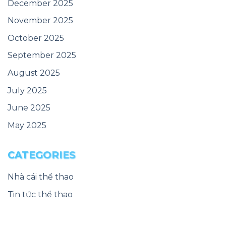
December 2025
November 2025
October 2025
September 2025
August 2025
July 2025
June 2025
May 2025
CATEGORIES
Nhà cái thể thao
Tin tức thể thao