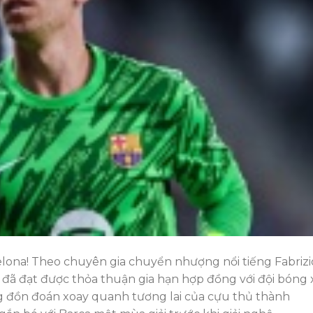
lona! Theo chuyên gia chuyển nhượng nổi tiếng Fabrizi
ã đạt được thỏa thuận gia hạn hợp đồng với đội bóng 
ng đồn đoán xoay quanh tương lai của cựu thủ thành