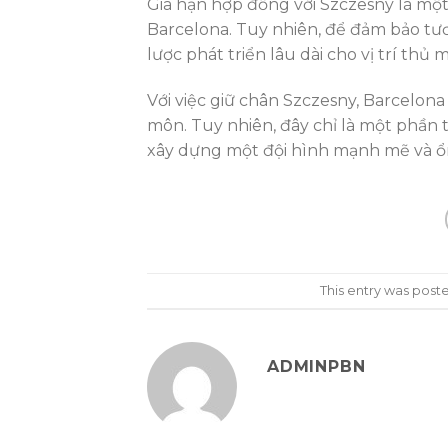
Gia hạn hợp đồng với Szczesny là mộ
Barcelona. Tuy nhiên, để đảm bảo tư
lược phát triển lâu dài cho vị trí thủ
Với việc giữ chân Szczesny, Barcelona 
môn. Tuy nhiên, đây chỉ là một phần t
xây dựng một đội hình mạnh mẽ và ổn
This entry was post
ADMINPBN