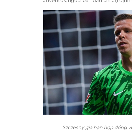
Juventus, người ban đầu chỉ dự định g
Szczesny gia hạn hợp đồng vớ