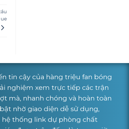
cầu
gue
n tin cậy của hàng triệu fan bóng
rải nghiệm xem trực tiếp các trận
ượt mà, nhanh chóng và hoàn toàn
 bật nhờ giao diện dễ sử dụng,
 hệ thống link dự phòng chất