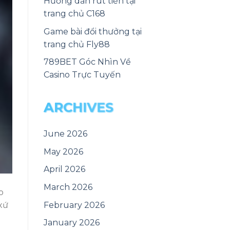
Hướng dẫn rút tiền tại
trang chủ C168
Game bài đổi thưởng tại
trang chủ Fly88
789BET Góc Nhìn Về
Casino Trực Tuyến
ARCHIVES
June 2026
May 2026
April 2026
March 2026
o
February 2026
xứ
January 2026