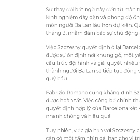
Sự thay đổi bất ngờ này đến từ màn t
Kinh nghiệm dày dặn và phong độ ổn 
môn người Ba Lan lâu hơn dự kiến. Q
tháng 3, nhằm đảm bảo sự chủ động 
Việc Szczesny quyết định ở lại Barcel
được sự ổn định nơi khung gỗ, một yế
cấu trúc đội hình và giải quyết nhiề
thành người Ba Lan sẽ tiếp tục đóng 
quý báu.
Fabrizio Romano cũng khẳng định Szcz
được hoàn tất. Việc công bố chính thứ
quyết định hợp lý của Barcelona xét 
nhanh chóng và hiệu quả.
Tuy nhiên, việc gia hạn với Szczesny
cần có một tầm nhìn dài hạn cho vị t