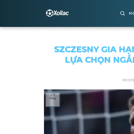
Skip
to
H
content
SZCZESNY GIA HẠ
LỰA CHỌN NGẮN
POST
27
May