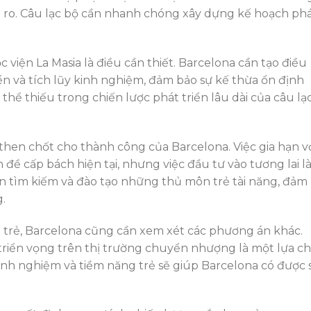
i ro. Câu lạc bộ cần nhanh chóng xây dựng kế hoạch ph
 viện La Masia là điều cần thiết. Barcelona cần tạo điều
iển và tích lũy kinh nghiệm, đảm bảo sự kế thừa ổn định
thể thiếu trong chiến lược phát triển lâu dài của câu lạ
then chốt cho thành công của Barcelona. Việc gia hạn v
 đề cấp bách hiện tại, nhưng việc đầu tư vào tương lai l
n tìm kiếm và đào tạo những thủ môn trẻ tài năng, đảm
.
g trẻ, Barcelona cũng cần xem xét các phương án khác.
ẻ triển vọng trên thị trường chuyển nhượng là một lựa c
inh nghiệm và tiềm năng trẻ sẽ giúp Barcelona có được 