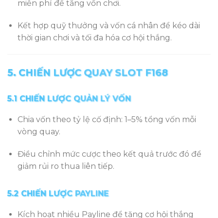
miễn phí để tăng vốn chơi.
Kết hợp quỹ thưởng và vốn cá nhân để kéo dài
thời gian chơi và tối đa hóa cơ hội thắng.
5. CHIẾN LƯỢC QUAY SLOT F168
5.1 CHIẾN LƯỢC QUẢN LÝ VỐN
Chia vốn theo tỷ lệ cố định: 1–5% tổng vốn mỗi
vòng quay.
Điều chỉnh mức cược theo kết quả trước đó để
giảm rủi ro thua liên tiếp.
5.2 CHIẾN LƯỢC PAYLINE
Kích hoạt nhiều Payline để tăng cơ hội thắng