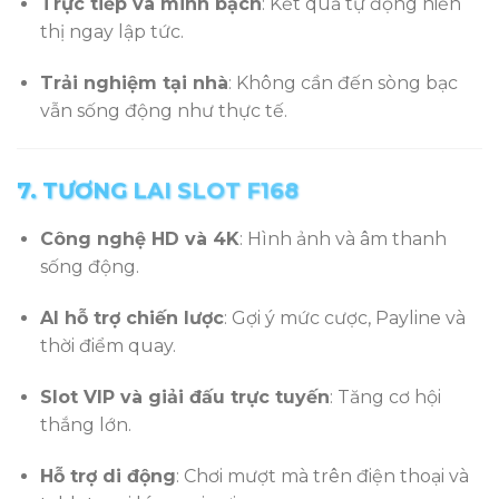
Trực tiếp và minh bạch
: Kết quả tự động hiển
thị ngay lập tức.
Trải nghiệm tại nhà
: Không cần đến sòng bạc
vẫn sống động như thực tế.
7. TƯƠNG LAI SLOT F168
Công nghệ HD và 4K
: Hình ảnh và âm thanh
sống động.
AI hỗ trợ chiến lược
: Gợi ý mức cược, Payline và
thời điểm quay.
Slot VIP và giải đấu trực tuyến
: Tăng cơ hội
thắng lớn.
Hỗ trợ di động
: Chơi mượt mà trên điện thoại và