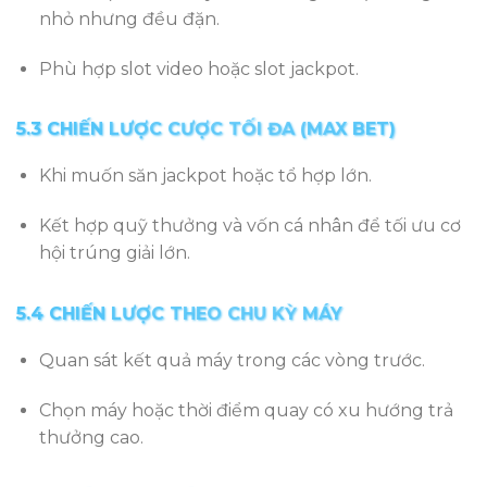
nhỏ nhưng đều đặn.
Phù hợp slot video hoặc slot jackpot.
5.3 CHIẾN LƯỢC CƯỢC TỐI ĐA (MAX BET)
Khi muốn săn jackpot hoặc tổ hợp lớn.
Kết hợp quỹ thưởng và vốn cá nhân để tối ưu cơ
hội trúng giải lớn.
5.4 CHIẾN LƯỢC THEO CHU KỲ MÁY
Quan sát kết quả máy trong các vòng trước.
Chọn máy hoặc thời điểm quay có xu hướng trả
thưởng cao.