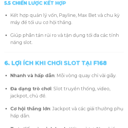
5.5 CHIẾN LƯỢC KẾT HỢP
Kết hợp quản lý vốn, Payline, Max Bet và chu kỳ
máy để tối ưu cơ hội thắng.
Giúp phân tán rủi ro và tận dụng tối đa các tính
năng slot.
6. LỢI ÍCH KHI CHƠI SLOT TẠI F168
Nhanh và hấp dẫn
: Mỗi vòng quay chỉ vài giây.
Đa dạng trò chơi
: Slot truyền thống, video,
jackpot, chủ đề.
Cơ hội thắng lớn
: Jackpot và các giải thưởng phụ
hấp dẫn.