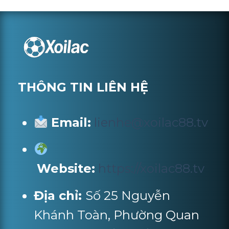
THÔNG TIN LIÊN HỆ
Email:
lienhe@xoilac88.tv
Website:
https://xoilac88.tv
Địa chỉ:
Số 25 Nguyễn
Khánh Toàn, Phường Quan