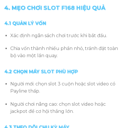
4. MẸO CHƠI SLOT F168 HIỆU QUẢ
4.1 QUẢN LÝ VỐN
Xác định ngân sách chơi trước khi bắt đầu.
Chia vốn thành nhiều phần nhỏ, tránh đặt toàn
bộ vào một lần quay.
4.2 CHỌN MÁY SLOT PHÙ HỢP
Người mới: chọn slot 3 cuộn hoặc slot video có
Payline thấp.
Người chơi nâng cao: chọn slot video hoặc
jackpot để cơ hội thắng lớn.
4.3 THEO DÕI CHU KỲ MÁY