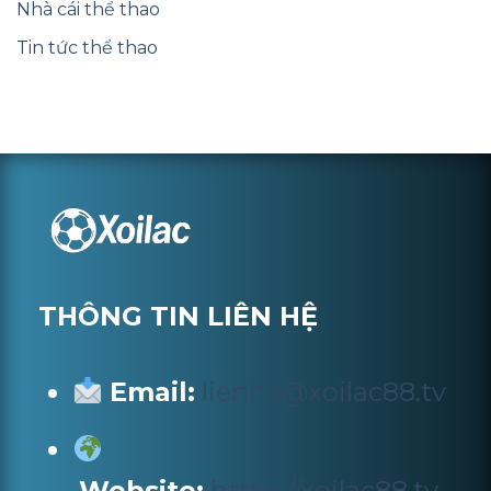
Nhà cái thể thao
Tin tức thể thao
THÔNG TIN LIÊN HỆ
Email:
lienhe@xoilac88.tv
Website:
https://xoilac88.tv