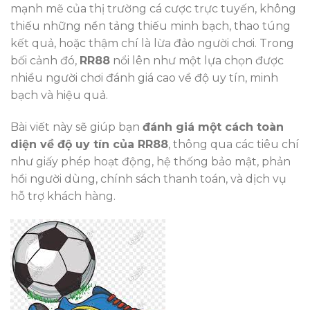
mạnh mẽ của thị trường cá cược trực tuyến, không
thiếu những nền tảng thiếu minh bạch, thao túng
kết quả, hoặc thậm chí là lừa đảo người chơi. Trong
bối cảnh đó,
RR88
nổi lên như một lựa chọn được
nhiều người chơi đánh giá cao về độ uy tín, minh
bạch và hiệu quả.
Bài viết này sẽ giúp bạn
đánh giá một cách toàn
diện về độ uy tín của RR88
, thông qua các tiêu chí
như giấy phép hoạt động, hệ thống bảo mật, phản
hồi người dùng, chính sách thanh toán, và dịch vụ
hỗ trợ khách hàng.