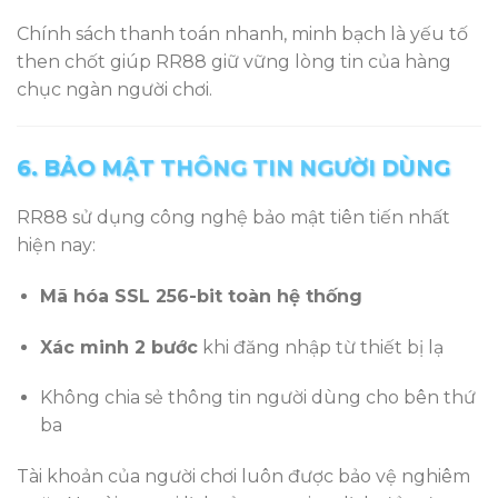
Chính sách thanh toán nhanh, minh bạch là yếu tố
then chốt giúp RR88 giữ vững lòng tin của hàng
chục ngàn người chơi.
6. BẢO MẬT THÔNG TIN NGƯỜI DÙNG
RR88 sử dụng công nghệ bảo mật tiên tiến nhất
hiện nay:
Mã hóa SSL 256-bit toàn hệ thống
Xác minh 2 bước
khi đăng nhập từ thiết bị lạ
Không chia sẻ thông tin người dùng cho bên thứ
ba
Tài khoản của người chơi luôn được bảo vệ nghiêm