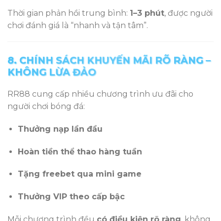
Thời gian phản hồi trung bình:
1–3 phút
, được người
chơi đánh giá là “nhanh và tận tâm”.
8. CHÍNH SÁCH KHUYẾN MÃI RÕ RÀNG –
KHÔNG LỪA ĐẢO
RR88 cung cấp nhiều chương trình ưu đãi cho
người chơi bóng đá:
Thưởng nạp lần đầu
Hoàn tiền thể thao hàng tuần
Tặng freebet qua mini game
Thưởng VIP theo cấp bậc
Mỗi chương trình đều
có điều kiện rõ ràng
, không