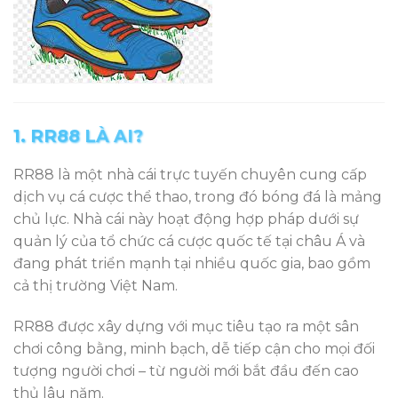
1. RR88 LÀ AI?
RR88 là một nhà cái trực tuyến chuyên cung cấp
dịch vụ cá cược thể thao, trong đó bóng đá là mảng
chủ lực. Nhà cái này hoạt động hợp pháp dưới sự
quản lý của tổ chức cá cược quốc tế tại châu Á và
đang phát triển mạnh tại nhiều quốc gia, bao gồm
cả thị trường Việt Nam.
RR88 được xây dựng với mục tiêu tạo ra một sân
chơi công bằng, minh bạch, dễ tiếp cận cho mọi đối
tượng người chơi – từ người mới bắt đầu đến cao
thủ lâu năm.