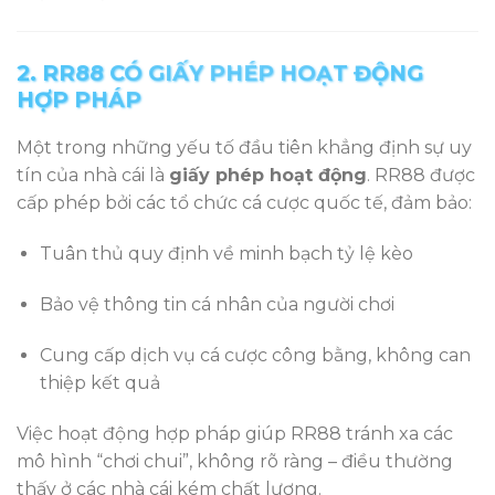
2. RR88 CÓ GIẤY PHÉP HOẠT ĐỘNG
HỢP PHÁP
Một trong những yếu tố đầu tiên khẳng định sự uy
tín của nhà cái là
giấy phép hoạt động
. RR88 được
cấp phép bởi các tổ chức cá cược quốc tế, đảm bảo:
Tuân thủ quy định về minh bạch tỷ lệ kèo
Bảo vệ thông tin cá nhân của người chơi
Cung cấp dịch vụ cá cược công bằng, không can
thiệp kết quả
Việc hoạt động hợp pháp giúp RR88 tránh xa các
mô hình “chơi chui”, không rõ ràng – điều thường
thấy ở các nhà cái kém chất lượng.