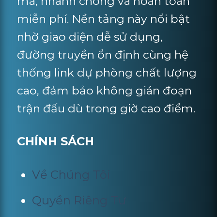
mà, nhanh chóng và hoàn toàn
miễn phí. Nền tảng này nổi bật
nhờ giao diện dễ sử dụng,
đường truyền ổn định cùng hệ
thống link dự phòng chất lượng
cao, đảm bảo không gián đoạn
trận đấu dù trong giờ cao điểm.
CHÍNH SÁCH
Về Chúng Tôi
Quyền Riêng Tư