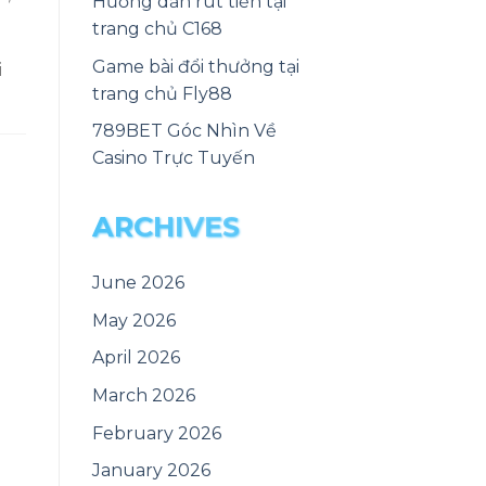
Hướng dẫn rút tiền tại
trang chủ C168
Game bài đổi thưởng tại
i
trang chủ Fly88
789BET Góc Nhìn Về
Casino Trực Tuyến
ARCHIVES
June 2026
May 2026
April 2026
March 2026
February 2026
January 2026