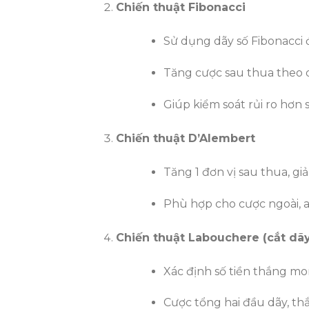
Chiến thuật Fibonacci
Sử dụng dãy số Fibonacci 
Tăng cược sau thua theo dã
Giúp kiểm soát rủi ro hơn s
Chiến thuật D’Alembert
Tăng 1 đơn vị sau thua, gi
Phù hợp cho cược ngoài, a
Chiến thuật Labouchere (cắt dãy
Xác định số tiền thắng mo
Cược tổng hai đầu dãy, thắ