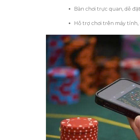
Bàn chơi trực quan, dễ đặt
Hỗ trợ chơi trên máy tính, 