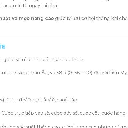
 bạc quốc tế ngay tại nhà.
thuật và mẹo nâng cao
giúp tối ưu cơ hội thắng khi chơ
TE
ng ở ô số nào trên bánh xe Roulette.
oulette kiểu châu Âu, và 38 ô (0–36 + 00) đối với kiểu Mỹ.
s)
: Cược đỏ/đen, chẵn/lẻ, cao/thấp.
: Cược trực tiếp vào số, cược dãy số, cược cột, cược hàng.
 nhưng xác suất thắng cao, cược trong cao nhưng rủi ro