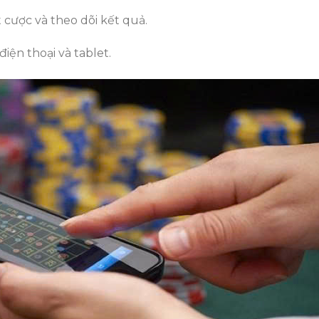
 cược và theo dõi kết quả.
điện thoại và tablet.