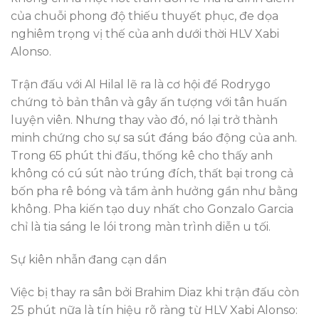
của chuỗi phong độ thiếu thuyết phục, đe dọa
nghiêm trọng vị thế của anh dưới thời HLV Xabi
Alonso.
Trận đấu với Al Hilal lẽ ra là cơ hội để Rodrygo
chứng tỏ bản thân và gây ấn tượng với tân huấn
luyện viên. Nhưng thay vào đó, nó lại trở thành
minh chứng cho sự sa sút đáng báo động của anh.
Trong 65 phút thi đấu, thống kê cho thấy anh
không có cú sút nào trúng đích, thất bại trong cả
bốn pha rê bóng và tầm ảnh hưởng gần như bằng
không. Pha kiến tạo duy nhất cho Gonzalo Garcia
chỉ là tia sáng le lói trong màn trình diễn u tối.
Sự kiên nhẫn đang cạn dần
Việc bị thay ra sân bởi Brahim Diaz khi trận đấu còn
25 phút nữa là tín hiệu rõ ràng từ HLV Xabi Alonso: