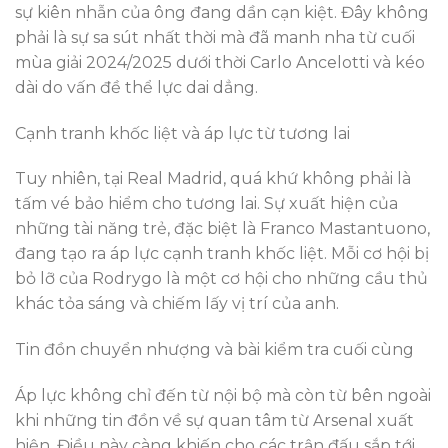
sự kiên nhẫn của ông đang dần cạn kiệt. Đây không
phải là sự sa sút nhất thời mà đã manh nha từ cuối
mùa giải 2024/2025 dưới thời Carlo Ancelotti và kéo
dài do vấn đề thể lực dai dẳng.
Cạnh tranh khốc liệt và áp lực từ tương lai
Tuy nhiên, tại Real Madrid, quá khứ không phải là
tấm vé bảo hiểm cho tương lai. Sự xuất hiện của
những tài năng trẻ, đặc biệt là Franco Mastantuono,
đang tạo ra áp lực cạnh tranh khốc liệt. Mỗi cơ hội bị
bỏ lỡ của Rodrygo là một cơ hội cho những cầu thủ
khác tỏa sáng và chiếm lấy vị trí của anh.
Tin đồn chuyển nhượng và bài kiểm tra cuối cùng
Áp lực không chỉ đến từ nội bộ mà còn từ bên ngoài
khi những tin đồn về sự quan tâm từ Arsenal xuất
hiện. Điều này càng khiến cho các trận đấu sắp tới