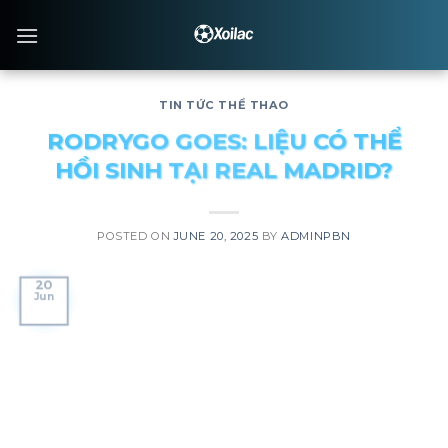
Skip
to
content
TIN TỨC THỂ THAO
RODRYGO GOES: LIỆU CÓ THỂ
HỒI SINH TẠI REAL MADRID?
POSTED ON
JUNE 20, 2025
BY
ADMINPBN
20
Jun