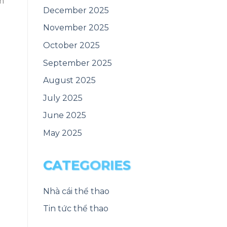
m
December 2025
November 2025
October 2025
September 2025
August 2025
July 2025
June 2025
May 2025
CATEGORIES
Nhà cái thể thao
Tin tức thể thao