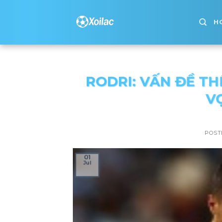
Skip
to
H
content
RODRI: VẤN ĐỀ T
V
POST
01
Jul