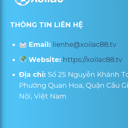
THÔNG TIN LIÊN HỆ
Email:
lienhe@xoilac88.tv
Website:
https://xoilac88.tv
Địa chỉ:
Số 25 Nguyễn Khánh T
Phường Quan Hoa, Quận Cầu Gi
Nội, Việt Nam