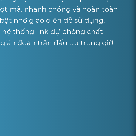
ượt mà, nhanh chóng và hoàn toàn
 bật nhờ giao diện dễ sử dụng,
 hệ thống link dự phòng chất
gián đoạn trận đấu dù trong giờ