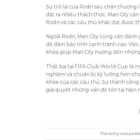
Sự trở lại của Rodri sau chấn thương l
đặt ra nhiều thách thức. Man City cầ
Rodri và các cầu thủ khác đạt được th
Ngoài Rodri, Man City cũng cần đánh g
để đảm bảo tính cạnh tranh cao. Việ
khóa giúp Man City hướng đến những
Thất bại tại FIFA Club World Cup là mộ
nghiệm và chuẩn bị kỹ lưỡng hơn cho m
khỏe của các cầu thủ. Sự thành công 
giải quyết những vấn đề tồn tại hiện 
This entry was post