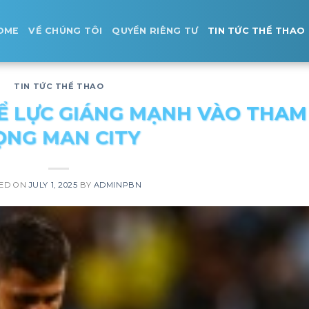
OME
VỀ CHÚNG TÔI
QUYỀN RIÊNG TƯ
TIN TỨC THỂ THAO
TIN TỨC THỂ THAO
HỂ LỰC GIÁNG MẠNH VÀO THAM
ỌNG MAN CITY
ED ON
JULY 1, 2025
BY
ADMINPBN