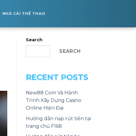
NHÀ CÁI THỂ THAO
Search
SEARCH
RECENT POSTS
New88 Com Và Hành
Trình Xây Dựng Casino
Online Hiện Đại
Hướng dẫn nạp rút tiền tại
trang chủ F168