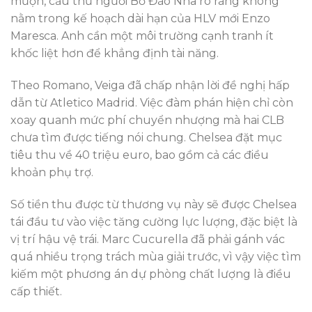
mượn, cầu thủ người Bồ Đào Nha rõ ràng không
nằm trong kế hoạch dài hạn của HLV mới Enzo
Maresca. Anh cần một môi trường cạnh tranh ít
khốc liệt hơn để khẳng định tài năng.
Theo Romano, Veiga đã chấp nhận lời đề nghị hấp
dẫn từ Atletico Madrid. Việc đàm phán hiện chỉ còn
xoay quanh mức phí chuyển nhượng mà hai CLB
chưa tìm được tiếng nói chung. Chelsea đặt mục
tiêu thu về 40 triệu euro, bao gồm cả các điều
khoản phụ trợ.
Số tiền thu được từ thương vụ này sẽ được Chelsea
tái đầu tư vào việc tăng cường lực lượng, đặc biệt là
vị trí hậu vệ trái. Marc Cucurella đã phải gánh vác
quá nhiều trọng trách mùa giải trước, vì vậy việc tìm
kiếm một phương án dự phòng chất lượng là điều
cấp thiết.