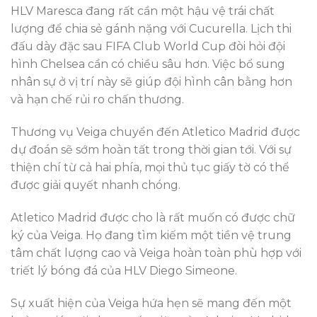
HLV Maresca đang rất cần một hậu vệ trái chất
lượng để chia sẻ gánh nặng với Cucurella. Lịch thi
đấu dày đặc sau FIFA Club World Cup đòi hỏi đội
hình Chelsea cần có chiều sâu hơn. Việc bổ sung
nhân sự ở vị trí này sẽ giúp đội hình cân bằng hơn
và hạn chế rủi ro chấn thương.
Thương vụ Veiga chuyển đến Atletico Madrid được
dự đoán sẽ sớm hoàn tất trong thời gian tới. Với sự
thiện chí từ cả hai phía, mọi thủ tục giấy tờ có thể
được giải quyết nhanh chóng.
Atletico Madrid được cho là rất muốn có được chữ
ký của Veiga. Họ đang tìm kiếm một tiền vệ trung
tâm chất lượng cao và Veiga hoàn toàn phù hợp với
triết lý bóng đá của HLV Diego Simeone.
Sự xuất hiện của Veiga hứa hẹn sẽ mang đến một