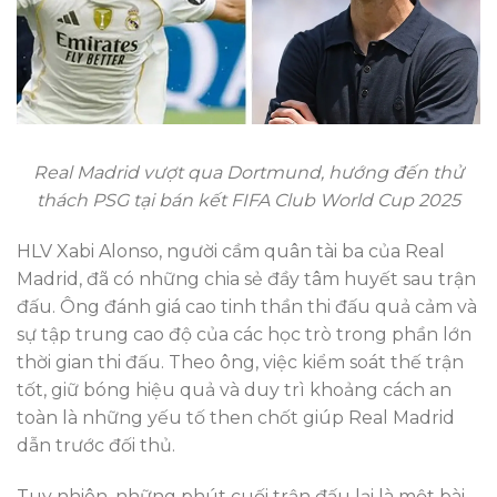
Real Madrid vượt qua Dortmund, hướng đến thử
thách PSG tại bán kết FIFA Club World Cup 2025
HLV Xabi Alonso, người cầm quân tài ba của Real
Madrid, đã có những chia sẻ đầy tâm huyết sau trận
đấu. Ông đánh giá cao tinh thần thi đấu quả cảm và
sự tập trung cao độ của các học trò trong phần lớn
thời gian thi đấu. Theo ông, việc kiểm soát thế trận
tốt, giữ bóng hiệu quả và duy trì khoảng cách an
toàn là những yếu tố then chốt giúp Real Madrid
dẫn trước đối thủ.
Tuy nhiên, những phút cuối trận đấu lại là một bài