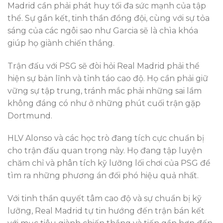
Madrid cần phải phát huy tối đa sức mạnh của tập
thể. Sự gắn kết, tinh thần đồng đội, cùng với sự tỏa
sáng của các ngôi sao như Garcia sẽ là chìa khóa
giúp họ giành chiến thắng.
Trận đấu với PSG sẽ đòi hỏi Real Madrid phải thể
hiện sự bản lĩnh và tỉnh táo cao độ. Họ cần phải giữ
vững sự tập trung, tránh mắc phải những sai lầm
không đáng có như ở những phút cuối trận gặp
Dortmund.
HLV Alonso và các học trò đang tích cực chuẩn bị
cho trận đấu quan trọng này. Họ đang tập luyện
chăm chỉ và phân tích kỹ lưỡng lối chơi của PSG để
tìm ra những phương án đối phó hiệu quả nhất.
Với tinh thần quyết tâm cao độ và sự chuẩn bị kỹ
lưỡng, Real Madrid tự tin hướng đến trận bán kết