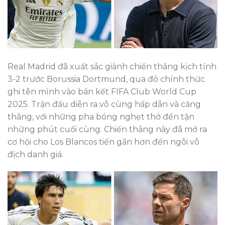
Real Madrid đã xuất sắc giành chiến thắng kịch tính
3-2 trước Borussia Dortmund, qua đó chính thức
ghi tên mình vào bán kết FIFA Club World Cup
2025. Trận đấu diễn ra vô cùng hấp dẫn và căng
thẳng, với những pha bóng nghẹt thở đến tận
những phút cuối cùng. Chiến thắng này đã mở ra
cơ hội cho Los Blancos tiến gần hơn đến ngôi vô
địch danh giá.