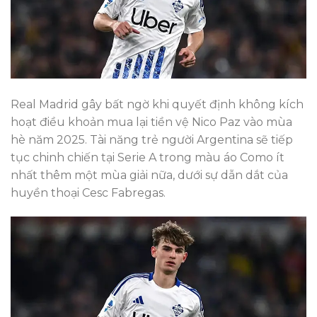
Real Madrid gây bất ngờ khi quyết định không kích
hoạt điều khoản mua lại tiền vệ Nico Paz vào mùa
hè năm 2025. Tài năng trẻ người Argentina sẽ tiếp
tục chinh chiến tại Serie A trong màu áo Como ít
nhất thêm một mùa giải nữa, dưới sự dẫn dắt của
huyền thoại Cesc Fabregas.