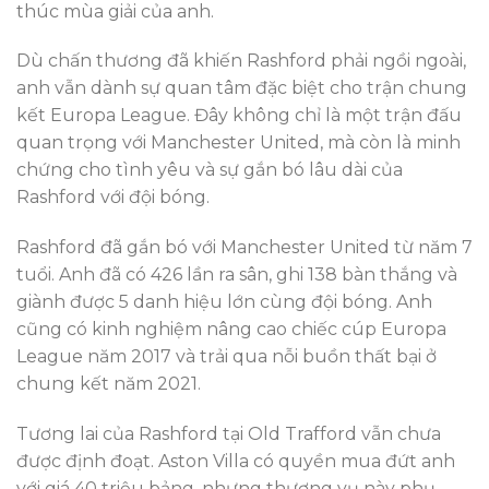
thúc mùa giải của anh.
Dù chấn thương đã khiến Rashford phải ngồi ngoài,
anh vẫn dành sự quan tâm đặc biệt cho trận chung
kết Europa League. Đây không chỉ là một trận đấu
quan trọng với Manchester United, mà còn là minh
chứng cho tình yêu và sự gắn bó lâu dài của
Rashford với đội bóng.
Rashford đã gắn bó với Manchester United từ năm 7
tuổi. Anh đã có 426 lần ra sân, ghi 138 bàn thắng và
giành được 5 danh hiệu lớn cùng đội bóng. Anh
cũng có kinh nghiệm nâng cao chiếc cúp Europa
League năm 2017 và trải qua nỗi buồn thất bại ở
chung kết năm 2021.
Tương lai của Rashford tại Old Trafford vẫn chưa
được định đoạt. Aston Villa có quyền mua đứt anh
với giá 40 triệu bảng, nhưng thương vụ này phụ