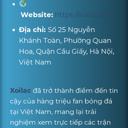
Website:
https://xoilac88.tv
Địa chỉ:
Số 25 Nguyễn
Khánh Toàn, Phường Quan
Hoa, Quận Cầu Giấy, Hà Nội,
Việt Nam
Xoilac
đã trở thành điểm đến tin
cậy của hàng triệu fan bóng đá
tại Việt Nam, mang lại trải
nghiệm xem trực tiếp các trận