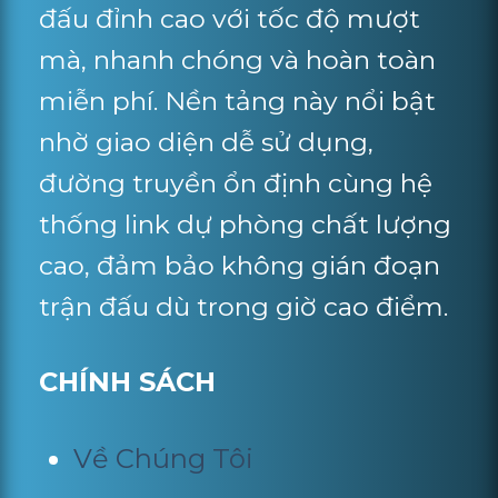
đấu đỉnh cao với tốc độ mượt
mà, nhanh chóng và hoàn toàn
miễn phí. Nền tảng này nổi bật
nhờ giao diện dễ sử dụng,
đường truyền ổn định cùng hệ
thống link dự phòng chất lượng
cao, đảm bảo không gián đoạn
trận đấu dù trong giờ cao điểm.
CHÍNH SÁCH
Về Chúng Tôi