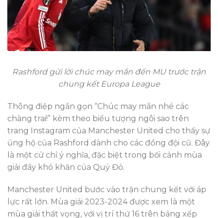
Rashford gửi lời chúc may mắn đến MU trước trận
chung kết Europa League
Thông điệp ngắn gọn “Chúc may mắn nhé các
chàng trai!” kèm theo biểu tượng ngôi sao trên
trang Instagram của Manchester United cho thấy sự
ủng hộ của Rashford dành cho các đồng đội cũ. Đây
là một cử chỉ ý nghĩa, đặc biệt trong bối cảnh mùa
giải đầy khó khăn của Quỷ Đỏ.
Manchester United bước vào trận chung kết với áp
lực rất lớn. Mùa giải 2023-2024 được xem là một
mùa giải thất vọng, với vị trí thứ 16 trên bảng xếp