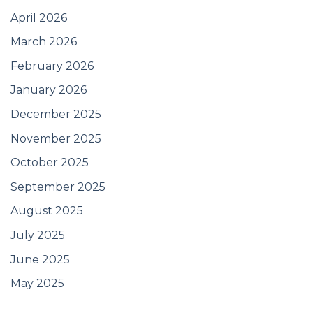
April 2026
March 2026
February 2026
January 2026
December 2025
November 2025
October 2025
September 2025
August 2025
July 2025
June 2025
May 2025