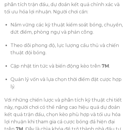
phân tích trận đấu, dự đoán kết quả chính xác và
tối ưu hóa lợi nhuận. Người chơi cần:
Nắm vững các kỹ thuật kiểm soát bóng, chuyền,
dứt điểm, phòng ngự và phản công.
Theo dõi phong độ, lực lượng cầu thủ và chiến
thuật đội bóng.
Cập nhật tin tức và biến động kèo trên
7M
.
Quản lý vốn và lựa chọn thời điểm đặt cược hợp
lý.
Với những chiến lược và phân tích kỹ thuật chi tiết
này, người chơi có thể nâng cao hiệu quả dự đoán
kết quả trận đấu, chọn kèo phù hợp và tối ưu hóa
lợi nhuận khi tham gia cá cược bóng đá hiện đại
trên
7M
. Đây là chìa khóa để trở thành nhà đầu tư