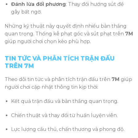
Đánh lừa đối phương
: Thay đổi hướng sút để
gây bất ngờ.
Những kỹ thuật này quyết định nhiều bàn thắng
quan trọng. Thống kê phạt góc và sút phạt trên
7M
giúp người chơi chọn kèo phù hợp.
TIN TỨC VÀ PHÂN TÍCH TRẬN ĐẤU
TRÊN 7M
Theo dõi tin tức và phân tích trận đấu trên
7M
giúp
người chơi cập nhật thông tin kịp thời:
Kết quả trận đấu và bàn thắng quan trọng.
Chiến thuật và thay đổi từ huấn luyện viên.
Lực lượng cầu thủ, chấn thương và phong độ.