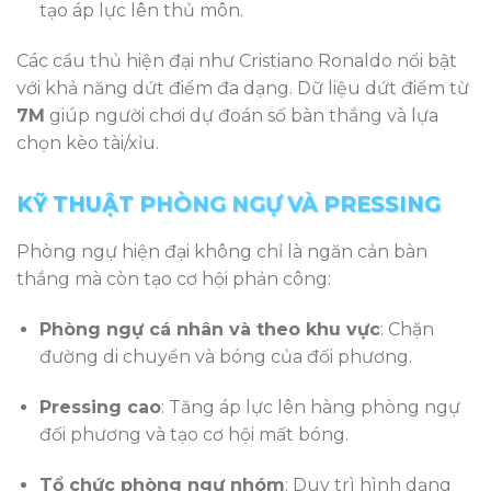
tạo áp lực lên thủ môn.
Các cầu thủ hiện đại như Cristiano Ronaldo nổi bật
với khả năng dứt điểm đa dạng. Dữ liệu dứt điểm từ
7M
giúp người chơi dự đoán số bàn thắng và lựa
chọn kèo tài/xỉu.
KỸ THUẬT PHÒNG NGỰ VÀ PRESSING
Phòng ngự hiện đại không chỉ là ngăn cản bàn
thắng mà còn tạo cơ hội phản công:
Phòng ngự cá nhân và theo khu vực
: Chặn
đường di chuyển và bóng của đối phương.
Pressing cao
: Tăng áp lực lên hàng phòng ngự
đối phương và tạo cơ hội mất bóng.
Tổ chức phòng ngự nhóm
: Duy trì hình dạng