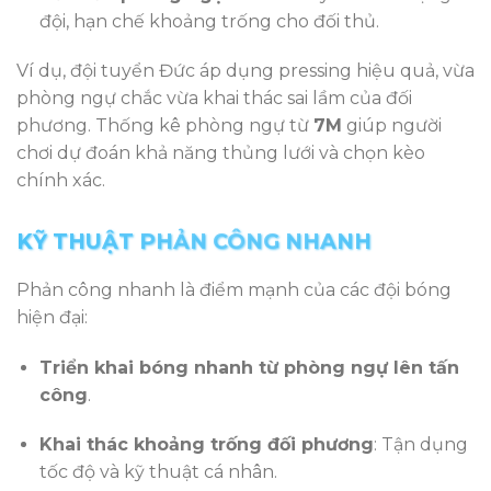
đội, hạn chế khoảng trống cho đối thủ.
Ví dụ, đội tuyển Đức áp dụng pressing hiệu quả, vừa
phòng ngự chắc vừa khai thác sai lầm của đối
phương. Thống kê phòng ngự từ
7M
giúp người
chơi dự đoán khả năng thủng lưới và chọn kèo
chính xác.
KỸ THUẬT PHẢN CÔNG NHANH
Phản công nhanh là điểm mạnh của các đội bóng
hiện đại:
Triển khai bóng nhanh từ phòng ngự lên tấn
công
.
Khai thác khoảng trống đối phương
: Tận dụng
tốc độ và kỹ thuật cá nhân.