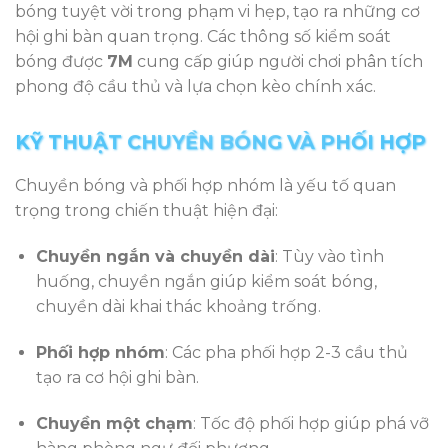
bóng tuyệt vời trong phạm vi hẹp, tạo ra những cơ
hội ghi bàn quan trọng. Các thông số kiểm soát
bóng được
7M
cung cấp giúp người chơi phân tích
phong độ cầu thủ và lựa chọn kèo chính xác.
KỸ THUẬT CHUYỀN BÓNG VÀ PHỐI HỢP
Chuyền bóng và phối hợp nhóm là yếu tố quan
trọng trong chiến thuật hiện đại:
Chuyền ngắn và chuyền dài
: Tùy vào tình
huống, chuyền ngắn giúp kiểm soát bóng,
chuyền dài khai thác khoảng trống.
Phối hợp nhóm
: Các pha phối hợp 2-3 cầu thủ
tạo ra cơ hội ghi bàn.
Chuyền một chạm
: Tốc độ phối hợp giúp phá vỡ