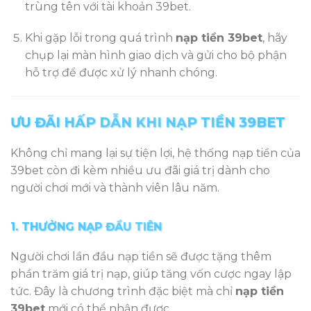
trùng tên với tài khoản 39bet.
Khi gặp lỗi trong quá trình
nạp tiền 39bet
, hãy
chụp lại màn hình giao dịch và gửi cho bộ phận
hỗ trợ để được xử lý nhanh chóng.
ƯU ĐÃI HẤP DẪN KHI NẠP TIỀN 39BET
Không chỉ mang lại sự tiện lợi, hệ thống nạp tiền của
39bet còn đi kèm nhiều ưu đãi giá trị dành cho
người chơi mới và thành viên lâu năm.
1. THƯỞNG NẠP ĐẦU TIÊN
Người chơi lần đầu nạp tiền sẽ được tặng thêm
phần trăm giá trị nạp, giúp tăng vốn cược ngay lập
tức. Đây là chương trình đặc biệt mà chỉ
nạp tiền
39bet
mới có thể nhận được.