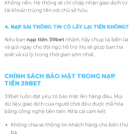
Không nên. Hệ thống sẽ chỉ chấp nhận giao dịch từ
tài khoản trùng tên với chủ sở hữu.
4. NẠP SAI THÔNG TIN CÓ LẤY LẠI TIỀN KHÔNG?
Nếu bạn
nạp tiền 39bet
nhầm, hãy chụp lại biên lai
và gửi ngay cho đội ngũ hỗ trợ. Họ sẽ giúp bạn tra
soát và xử lý trong thời gian sớm nhất.
CHÍNH SÁCH BẢO MẬT TRONG NẠP
TIỀN 39BET
39bet luôn đặt yếu tố bảo mật lên hàng đầu. Mọi
dữ liệu giao dịch của người chơi đều được mã hóa
bằng công nghệ tiên tiến. Nhà cái cam kết:
Không chia sẻ thông tin khách hàng cho bên thứ
ba.