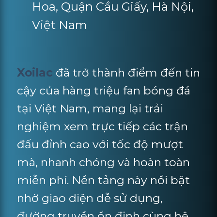
Hoa, Quận Cầu Giấy, Hà Nội,
Việt Nam
Xoilac
đã trở thành điểm đến tin
cậy của hàng triệu fan bóng đá
tại Việt Nam, mang lại trải
nghiệm xem trực tiếp các trận
đấu đỉnh cao với tốc độ mượt
mà, nhanh chóng và hoàn toàn
miễn phí. Nền tảng này nổi bật
nhờ giao diện dễ sử dụng,
đường truyền ổn định cùng hệ