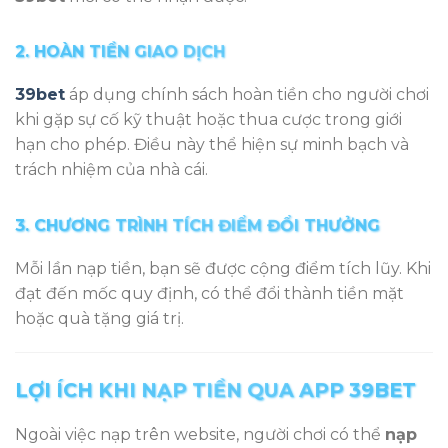
2. HOÀN TIỀN GIAO DỊCH
39bet
áp dụng chính sách hoàn tiền cho người chơi
khi gặp sự cố kỹ thuật hoặc thua cược trong giới
hạn cho phép. Điều này thể hiện sự minh bạch và
trách nhiệm của nhà cái.
3. CHƯƠNG TRÌNH TÍCH ĐIỂM ĐỔI THƯỞNG
Mỗi lần nạp tiền, bạn sẽ được cộng điểm tích lũy. Khi
đạt đến mốc quy định, có thể đổi thành tiền mặt
hoặc quà tặng giá trị.
LỢI ÍCH KHI NẠP TIỀN QUA APP 39BET
Ngoài việc nạp trên website, người chơi có thể
nạp