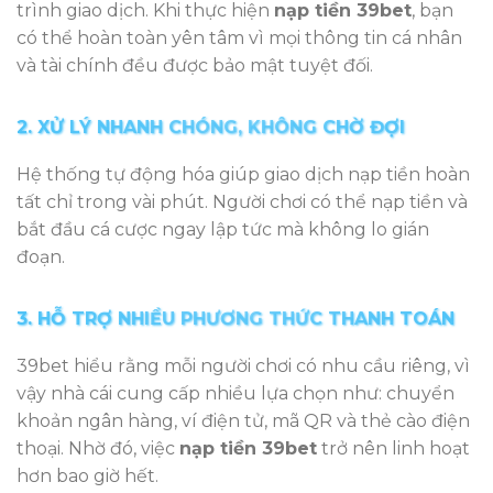
trình giao dịch. Khi thực hiện
nạp tiền 39bet
, bạn
có thể hoàn toàn yên tâm vì mọi thông tin cá nhân
và tài chính đều được bảo mật tuyệt đối.
2. XỬ LÝ NHANH CHÓNG, KHÔNG CHỜ ĐỢI
Hệ thống tự động hóa giúp giao dịch nạp tiền hoàn
tất chỉ trong vài phút. Người chơi có thể nạp tiền và
bắt đầu cá cược ngay lập tức mà không lo gián
đoạn.
3. HỖ TRỢ NHIỀU PHƯƠNG THỨC THANH TOÁN
39bet hiểu rằng mỗi người chơi có nhu cầu riêng, vì
vậy nhà cái cung cấp nhiều lựa chọn như: chuyển
khoản ngân hàng, ví điện tử, mã QR và thẻ cào điện
thoại. Nhờ đó, việc
nạp tiền 39bet
trở nên linh hoạt
hơn bao giờ hết.