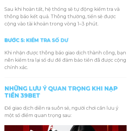
Sau khi hoàn tất, hệ thống sẽ tự động kiểm tra và
thông báo kết quả. Thông thường, tiền sẽ được
cộng vào tài khoản trong vòng 1–3 phút.
BƯỚC 5: KIỂM TRA SỐ DƯ
Khi nhận được thông báo giao dịch thành công, bạn
nên kiểm tra lại số dư để đảm bảo tiền đã được cộng
chính xác.
NHỮNG LƯU Ý QUAN TRỌNG KHI NẠP
TIỀN 39BET
Để giao dịch diễn ra suôn sẻ, người chơi cần lưu ý
một số điểm quan trọng sau: