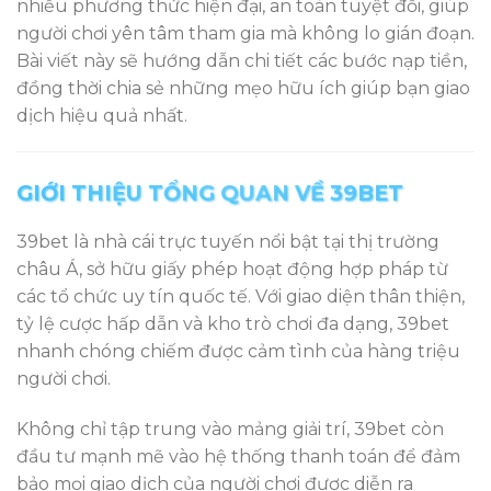
nhiều phương thức hiện đại, an toàn tuyệt đối, giúp
người chơi yên tâm tham gia mà không lo gián đoạn.
Bài viết này sẽ hướng dẫn chi tiết các bước nạp tiền,
đồng thời chia sẻ những mẹo hữu ích giúp bạn giao
dịch hiệu quả nhất.
GIỚI THIỆU TỔNG QUAN VỀ 39BET
39bet là nhà cái trực tuyến nổi bật tại thị trường
châu Á, sở hữu giấy phép hoạt động hợp pháp từ
các tổ chức uy tín quốc tế. Với giao diện thân thiện,
tỷ lệ cược hấp dẫn và kho trò chơi đa dạng, 39bet
nhanh chóng chiếm được cảm tình của hàng triệu
người chơi.
Không chỉ tập trung vào mảng giải trí, 39bet còn
đầu tư mạnh mẽ vào hệ thống thanh toán để đảm
bảo mọi giao dịch của người chơi được diễn ra