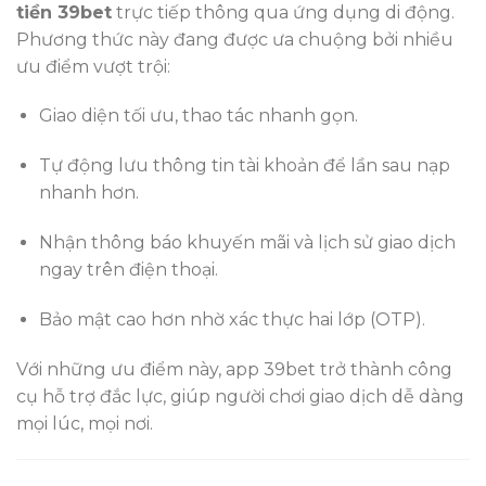
tiền 39bet
trực tiếp thông qua ứng dụng di động.
Phương thức này đang được ưa chuộng bởi nhiều
ưu điểm vượt trội:
Giao diện tối ưu, thao tác nhanh gọn.
Tự động lưu thông tin tài khoản để lần sau nạp
nhanh hơn.
Nhận thông báo khuyến mãi và lịch sử giao dịch
ngay trên điện thoại.
Bảo mật cao hơn nhờ xác thực hai lớp (OTP).
Với những ưu điểm này, app 39bet trở thành công
cụ hỗ trợ đắc lực, giúp người chơi giao dịch dễ dàng
mọi lúc, mọi nơi.