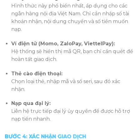
Hình thức này phổ biến nhất, áp dụng cho các
ngân hàng nội địa Việt Nam. Chỉ cần nhập số tài
khoản nhận, nội dung chuyển và số tiền muốn
nạp.
Ví điện tử (Momo, ZaloPay, ViettelPay):
Hệ thống sẽ hiển thị mã QR, bạn chỉ cần quét để
hoàn tất giao dịch.
Thẻ cào điện thoại:
Chọn loại thẻ, nhập mã và số seri, sau đó xác
nhận.
Nạp qua đại lý:
Liên hệ trực tiếp đại lý ủy quyền để được hỗ trợ
nạp tiền nhanh.
BƯỚC 4: XÁC NHẬN GIAO DỊCH