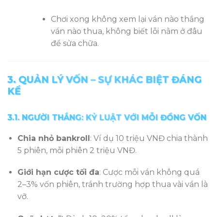
Chơi xong không xem lại ván nào thắng
ván nào thua, không biết lỗi nằm ở đâu
để sửa chữa.
3. QUẢN LÝ VỐN – SỰ KHÁC BIỆT ĐÁNG
KỂ
3.1. NGƯỜI THẮNG: KỶ LUẬT VỚI MỖI ĐỒNG VỐN
Chia nhỏ bankroll
: Ví dụ 10 triệu VNĐ chia thành
5 phiên, mỗi phiên 2 triệu VNĐ.
Giới hạn cược tối đa
: Cược mỗi ván không quá
2–3% vốn phiên, tránh trường hợp thua vài ván là
vỡ.