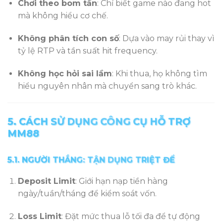
Chơi theo bom tấn
: Chỉ biết game nào đang hot
mà không hiểu cơ chế.
Không phân tích con số
: Dựa vào may rủi thay vì
tỷ lệ RTP và tần suất hit frequency.
Không học hỏi sai lầm
: Khi thua, họ không tìm
hiểu nguyên nhân mà chuyển sang trò khác.
5. CÁCH SỬ DỤNG CÔNG CỤ HỖ TRỢ
MM88
5.1. NGƯỜI THẮNG: TẬN DỤNG TRIỆT ĐỂ
Deposit Limit
: Giới hạn nạp tiền hàng
ngày/tuần/tháng để kiểm soát vốn.
Loss Limit
: Đặt mức thua lỗ tối đa để tự động