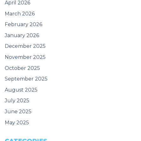
April 2026
March 2026
February 2026
January 2026
December 2025
November 2025
October 2025
September 2025
August 2025
July 2025
June 2025
May 2025
CATEGORIES