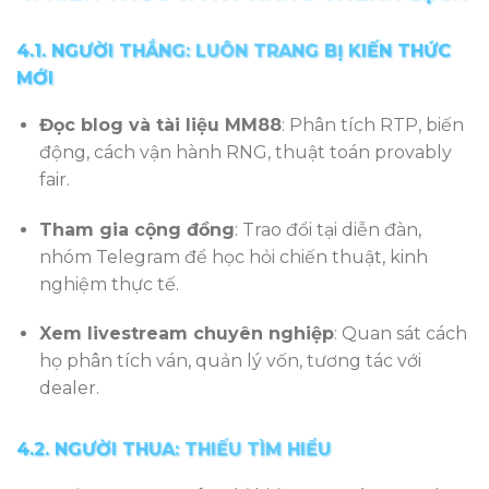
4.1. NGƯỜI THẮNG: LUÔN TRANG BỊ KIẾN THỨC
MỚI
Đọc blog và tài liệu MM88
: Phân tích RTP, biến
động, cách vận hành RNG, thuật toán provably
fair.
Tham gia cộng đồng
: Trao đổi tại diễn đàn,
nhóm Telegram để học hỏi chiến thuật, kinh
nghiệm thực tế.
Xem livestream chuyên nghiệp
: Quan sát cách
họ phân tích ván, quản lý vốn, tương tác với
dealer.
4.2. NGƯỜI THUA: THIẾU TÌM HIỂU