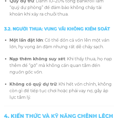
Quỹ dự trữ
: Dành 10–20% tổng bankroll làm
“quỹ dự phòng” để đảm bảo không cháy tài
khoản khi xảy ra chuỗi thua.
3.2. NGƯỜI THUA: VUNG VÃI KHÔNG KIỂM SOÁT
Một lần đặt lớn
: Có thể dồn cả vốn lên một ván
lớn, hy vọng ăn đậm nhưng rất dễ cháy sạch.
Nạp thêm không suy xét
: Khi thấy thua, họ nạp
thêm để “gỡ” mà không cần quan tâm đến
nguồn gốc vốn.
Không có quỹ dự trữ
: Khi hết vốn chính, không
còn gì để tiếp tục chơi hoặc phải vay nợ, gây áp
lực tâm lý.
4. KIẾN THỨC VÀ KỸ NĂNG CHÊNH LỆCH