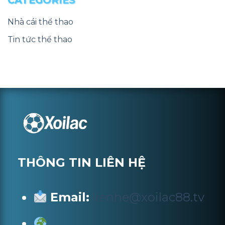
Nhà cái thể thao
Tin tức thể thao
THÔNG TIN LIÊN HỆ
Email:
lienhe@xoilac88.tv