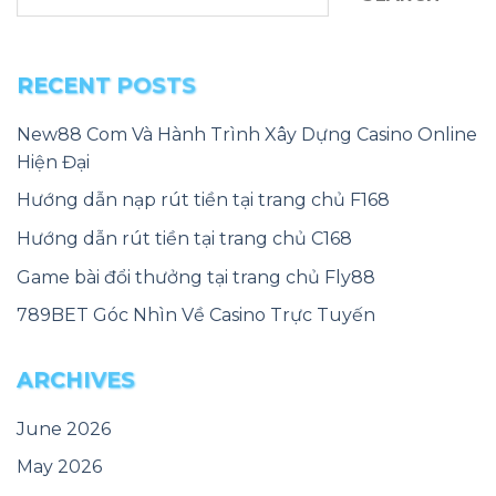
RECENT POSTS
New88 Com Và Hành Trình Xây Dựng Casino Online
Hiện Đại
Hướng dẫn nạp rút tiền tại trang chủ F168
Hướng dẫn rút tiền tại trang chủ C168
Game bài đổi thưởng tại trang chủ Fly88
789BET Góc Nhìn Về Casino Trực Tuyến
ARCHIVES
June 2026
May 2026