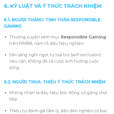
6. KỶ LUẬT VÀ Ý THỨC TRÁCH NHIỆM
6.1. NGƯỜI THẮNG: TINH THẦN RESPONSIBLE
GAMING
Thường xuyên xem mục
Responsible Gaming
trên MM88, nắm rõ dấu hiệu nghiện.
Sẵn sàng nghỉ ngơi, tự loại trừ (self-exclusion)
nếu cần, không để cá cược ảnh hưởng cuộc
sống.
6.2. NGƯỜI THUA: THIẾU Ý THỨC TRÁCH NHIỆM
Không nhận ra dấu hiệu bốc đồng, cố gắng chơi
tiếp.
Thiếu tự đánh giá tâm lý, dẫn đến nghiện cờ bạc