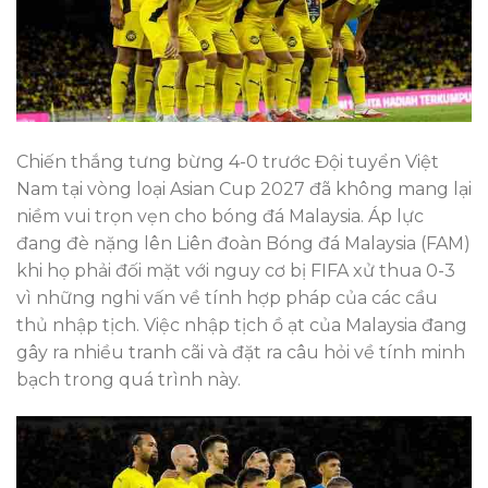
Chiến thắng tưng bừng 4-0 trước Đội tuyển Việt
Nam tại vòng loại Asian Cup 2027 đã không mang lại
niềm vui trọn vẹn cho bóng đá Malaysia. Áp lực
đang đè nặng lên Liên đoàn Bóng đá Malaysia (FAM)
khi họ phải đối mặt với nguy cơ bị FIFA xử thua 0-3
vì những nghi vấn về tính hợp pháp của các cầu
thủ nhập tịch. Việc nhập tịch ồ ạt của Malaysia đang
gây ra nhiều tranh cãi và đặt ra câu hỏi về tính minh
bạch trong quá trình này.