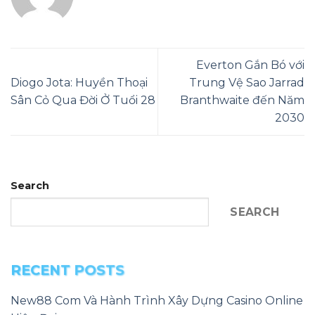
Everton Gắn Bó với
Diogo Jota: Huyền Thoại
Trung Vệ Sao Jarrad
Sân Cỏ Qua Đời Ở Tuổi 28
Branthwaite đến Năm
2030
Search
SEARCH
RECENT POSTS
New88 Com Và Hành Trình Xây Dựng Casino Online