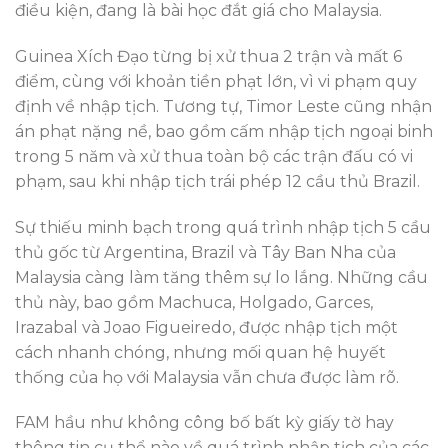
điều kiện, đang là bài học đắt giá cho Malaysia.
Guinea Xích Đạo từng bị xử thua 2 trận và mất 6
điểm, cùng với khoản tiền phạt lớn, vì vi phạm quy
định về nhập tịch. Tương tự, Timor Leste cũng nhận
án phạt nặng nề, bao gồm cấm nhập tịch ngoại binh
trong 5 năm và xử thua toàn bộ các trận đấu có vi
phạm, sau khi nhập tịch trái phép 12 cầu thủ Brazil.
Sự thiếu minh bạch trong quá trình nhập tịch 5 cầu
thủ gốc từ Argentina, Brazil và Tây Ban Nha của
Malaysia càng làm tăng thêm sự lo lắng. Những cầu
thủ này, bao gồm Machuca, Holgado, Garces,
Irazabal và Joao Figueiredo, được nhập tịch một
cách nhanh chóng, nhưng mối quan hệ huyết
thống của họ với Malaysia vẫn chưa được làm rõ.
FAM hầu như không công bố bất kỳ giấy tờ hay
thông tin cụ thể nào về quá trình nhập tịch của các