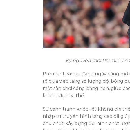
Kỷ nguyên mới Premier Leagu
Premier League đang ngày càng mở rộ
rõ qua việc tăng số lượng đội bóng đ
một sân chơi công bằng hơn, giúp các
khẳng định vị thế.
Sự cạnh tranh khốc liệt không chỉ thể
nhập từ truyền hình tăng cao đã giú
chủ chốt, xây dựng đội hình chất lượ