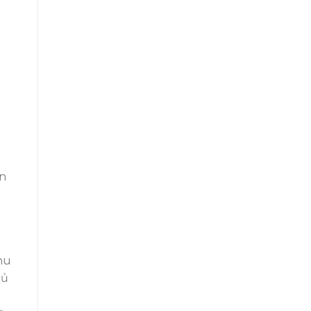
ện
à
thu
hủ