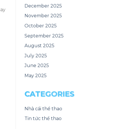
December 2025
nay
November 2025
October 2025
September 2025
August 2025
July 2025
June 2025
May 2025
CATEGORIES
Nhà cái thể thao
Tin tức thể thao