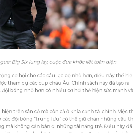
e: Big Six lung lay, cuộc đua khốc liệt toàn diện
ng cơ hội cho các câu lạc bộ nhỏ hơn, điều này thể hi
ược tham dự các cúp châu Âu. Chính sách này đã tạo ra
 đội bóng nhỏ hơn có nhiều cơ hội thể hiện sức mạnh v
 hiện trên sân cỏ mà còn cả ở khía cạnh tài chính. Việc 
p các đội bóng “trung lưu” có thể giữ chân những cầu t
ng mà không cần bán đi những tài năng trẻ. Điều này đã