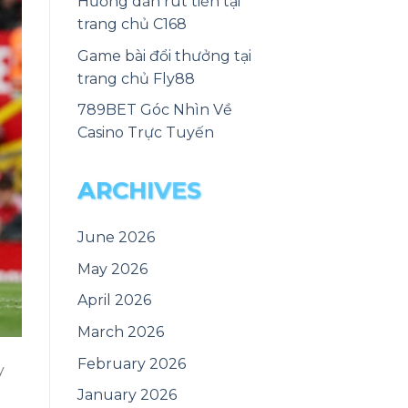
Hướng dẫn rút tiền tại
trang chủ C168
Game bài đổi thưởng tại
trang chủ Fly88
789BET Góc Nhìn Về
Casino Trực Tuyến
ARCHIVES
June 2026
May 2026
April 2026
March 2026
February 2026
y
January 2026