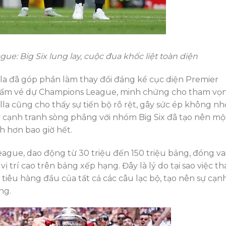
e: Big Six lung lay, cuộc đua khốc liệt toàn diện
illa đã góp phần làm thay đổi đáng kể cục diện Premier
 và tấm vé dự Champions League, minh chứng cho tham vọ
illa cũng cho thấy sự tiến bộ rõ rệt, gây sức ép không nh
ày cạnh tranh sòng phẳng với nhóm Big Six đã tạo nên mộ
nh hơn bao giờ hết.
gue, dao động từ 30 triệu đến 150 triệu bảng, đóng va
ị trí cao trên bảng xếp hạng. Đây là lý do tại sao việc t
iêu hàng đầu của tất cả các câu lạc bộ, tạo nên sự cạn
ng.