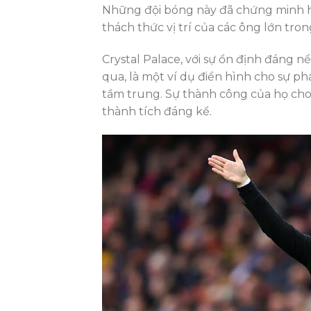
Những đội bóng này đã chứng minh h
thách thức vị trí của các ông lớn tron
Crystal Palace, với sự ổn định đáng 
qua, là một ví dụ điển hình cho sự ph
tầm trung. Sự thành công của họ cho 
thành tích đáng kể.