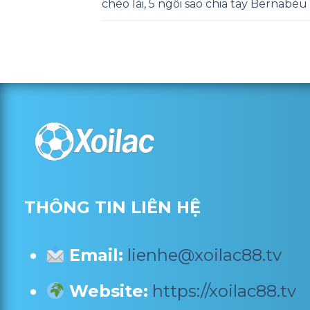
chèo lái, 5 ngôi sao chia tay Bernabéu
THÔNG TIN LIÊN HỆ
Email:
lienhe@xoilac88.tv
Website:
https://xoilac88.tv