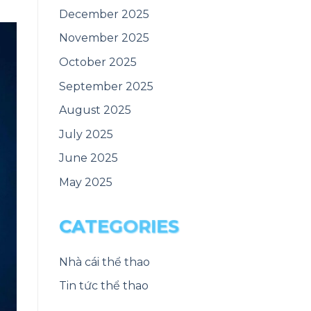
December 2025
November 2025
October 2025
September 2025
August 2025
July 2025
June 2025
May 2025
CATEGORIES
Nhà cái thể thao
Tin tức thể thao