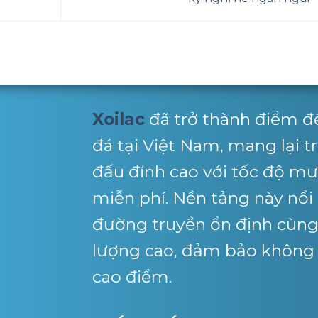
Xoilac
đã trở thành điểm đế
đá tại Việt Nam, mang lại t
đấu đỉnh cao với tốc độ m
miễn phí. Nền tảng này nổi
đường truyền ổn định cùng
lượng cao, đảm bảo không 
cao điểm.