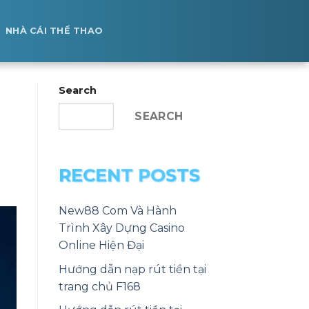
NHÀ CÁI THỂ THAO
Search
SEARCH
RECENT POSTS
New88 Com Và Hành
Trình Xây Dựng Casino
Online Hiện Đại
Hướng dẫn nạp rút tiền tại
trang chủ F168