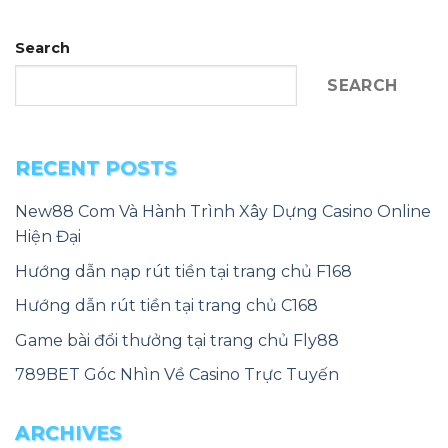
Search
SEARCH
RECENT POSTS
New88 Com Và Hành Trình Xây Dựng Casino Online
Hiện Đại
Hướng dẫn nạp rút tiền tại trang chủ F168
Hướng dẫn rút tiền tại trang chủ C168
Game bài đổi thưởng tại trang chủ Fly88
789BET Góc Nhìn Về Casino Trực Tuyến
ARCHIVES