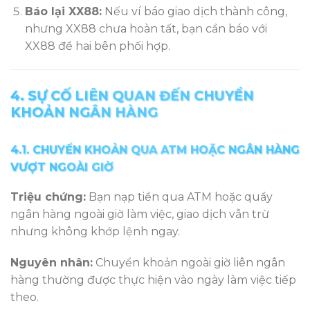
Báo lại XX88:
Nếu ví báo giao dịch thành công,
nhưng XX88 chưa hoàn tất, bạn cần báo với
XX88 để hai bên phối hợp.
4. SỰ CỐ LIÊN QUAN ĐẾN CHUYỂN
KHOẢN NGÂN HÀNG
4.1. CHUYỂN KHOẢN QUA ATM HOẶC NGÂN HÀNG
VƯỢT NGOÀI GIỜ
Triệu chứng:
Bạn nạp tiền qua ATM hoặc quầy
ngân hàng ngoài giờ làm việc, giao dịch vẫn trừ
nhưng không khớp lệnh ngay.
Nguyên nhân:
Chuyển khoản ngoài giờ liên ngân
hàng thường được thực hiện vào ngày làm việc tiếp
theo.