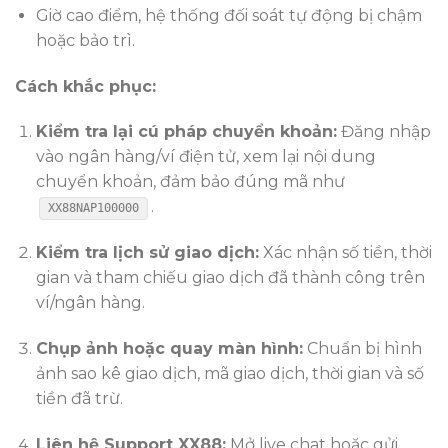
Giờ cao điểm, hệ thống đối soát tự động bị chậm
hoặc bảo trì.
Cách khắc phục:
Kiểm tra lại cú pháp chuyển khoản:
Đăng nhập
vào ngân hàng/ví điện tử, xem lại nội dung
chuyển khoản, đảm bảo đúng mã như
.
XX88NAP100000
Kiểm tra lịch sử giao dịch:
Xác nhận số tiền, thời
gian và tham chiếu giao dịch đã thành công trên
ví/ngân hàng.
Chụp ảnh hoặc quay màn hình:
Chuẩn bị hình
ảnh sao kê giao dịch, mã giao dịch, thời gian và số
tiền đã trừ.
Liên hệ Support XX88:
Mở live chat hoặc gửi