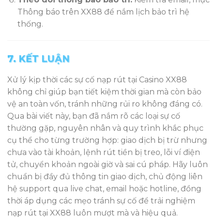
Thông báo trên XX88 để nắm lịch bảo trì hệ
thống.
7. KẾT LUẬN
Xử lý kịp thời các sự cố nạp rút tại Casino XX88
không chỉ giúp bạn tiết kiệm thời gian mà còn bảo
vệ an toàn vốn, tránh những rủi ro không đáng có.
Qua bài viết này, bạn đã nắm rõ các loại sự cố
thường gặp, nguyên nhân và quy trình khắc phục
cụ thể cho từng trường hợp: giao dịch bị trừ nhưng
chưa vào tài khoản, lệnh rút tiền bị treo, lỗi ví điện
tử, chuyển khoản ngoài giờ và sai cú pháp. Hãy luôn
chuẩn bị đầy đủ thông tin giao dịch, chủ động liên
hệ support qua live chat, email hoặc hotline, đồng
thời áp dụng các mẹo tránh sự cố để trải nghiệm
nạp rút tại XX88 luôn mượt mà và hiệu quả.