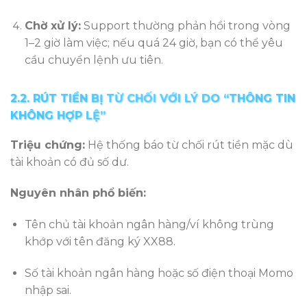
Chờ xử lý:
Support thường phản hồi trong vòng
1–2 giờ làm việc; nếu quá 24 giờ, bạn có thể yêu
cầu chuyển lệnh ưu tiên.
2.2. RÚT TIỀN BỊ TỪ CHỐI VỚI LÝ DO “THÔNG TIN
KHÔNG HỢP LỆ”
Triệu chứng:
Hệ thống báo từ chối rút tiền mặc dù
tài khoản có đủ số dư.
Nguyên nhân phổ biến:
Tên chủ tài khoản ngân hàng/ví không trùng
khớp với tên đăng ký XX88.
Số tài khoản ngân hàng hoặc số điện thoại Momo
nhập sai.