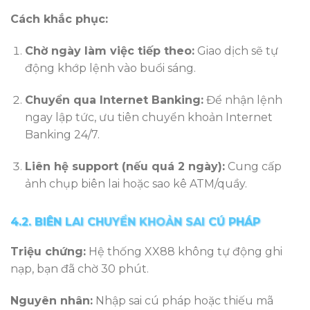
Cách khắc phục:
Chờ ngày làm việc tiếp theo:
Giao dịch sẽ tự
động khớp lệnh vào buổi sáng.
Chuyển qua Internet Banking:
Để nhận lệnh
ngay lập tức, ưu tiên chuyển khoản Internet
Banking 24/7.
Liên hệ support (nếu quá 2 ngày):
Cung cấp
ảnh chụp biên lai hoặc sao kê ATM/quầy.
4.2. BIÊN LAI CHUYỂN KHOẢN SAI CÚ PHÁP
Triệu chứng:
Hệ thống XX88 không tự động ghi
nạp, bạn đã chờ 30 phút.
Nguyên nhân:
Nhập sai cú pháp hoặc thiếu mã