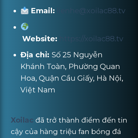
Email:
lienhe@xoilac88.tv
Website:
https://xoilac88.tv
Địa chỉ:
Số 25 Nguyễn
Khánh Toàn, Phường Quan
Hoa, Quận Cầu Giấy, Hà Nội,
Việt Nam
Xoilac
đã trở thành điểm đến tin
cậy của hàng triệu fan bóng đá