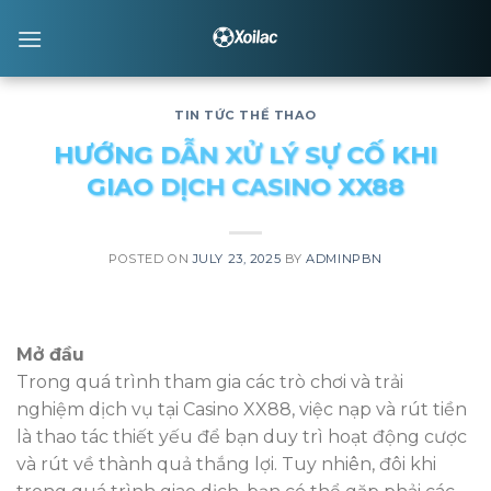
Skip
to
content
TIN TỨC THỂ THAO
HƯỚNG DẪN XỬ LÝ SỰ CỐ KHI
GIAO DỊCH CASINO XX88
POSTED ON
JULY 23, 2025
BY
ADMINPBN
Mở đầu
Trong quá trình tham gia các trò chơi và trải
nghiệm dịch vụ tại Casino XX88, việc nạp và rút tiền
là thao tác thiết yếu để bạn duy trì hoạt động cược
và rút về thành quả thắng lợi. Tuy nhiên, đôi khi