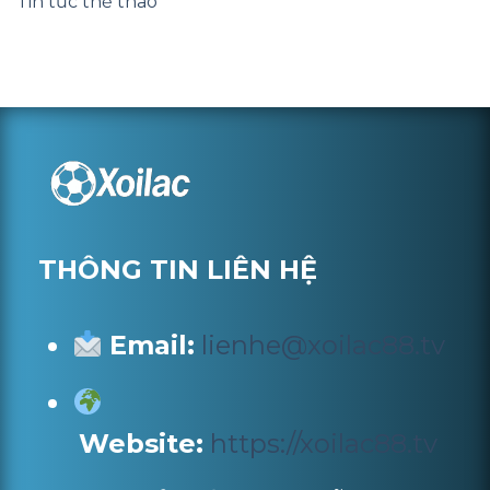
Tin tức thể thao
THÔNG TIN LIÊN HỆ
Email:
lienhe@xoilac88.tv
Website:
https://xoilac88.tv