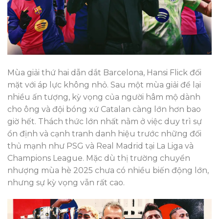
Mùa giải thứ hai dẫn dắt Barcelona, Hansi Flick đối
mặt với áp lực không nhỏ. Sau một mùa giải để lại
nhiều ấn tượng, kỳ vọng của người hâm mộ dành
cho ông và đội bóng xứ Catalan càng lớn hơn bao
giờ hết. Thách thức lớn nhất nằm ở việc duy trì sự
ổn định và cạnh tranh danh hiệu trước những đối
thủ mạnh như PSG và Real Madrid tại La Liga và
Champions League. Mặc dù thị trường chuyển
nhượng mùa hè 2025 chưa có nhiều biến động lớn,
nhưng sự kỳ vọng vẫn rất cao.