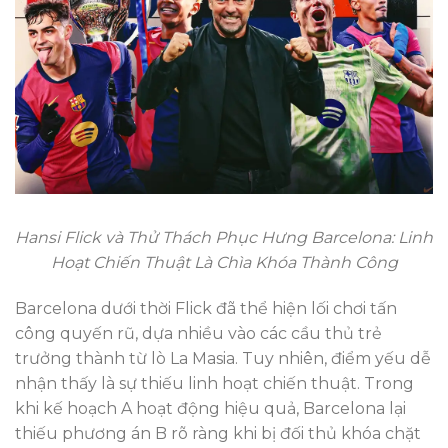
Hansi Flick và Thử Thách Phục Hưng Barcelona: Linh
Hoạt Chiến Thuật Là Chìa Khóa Thành Công
Barcelona dưới thời Flick đã thể hiện lối chơi tấn
công quyến rũ, dựa nhiều vào các cầu thủ trẻ
trưởng thành từ lò La Masia. Tuy nhiên, điểm yếu dễ
nhận thấy là sự thiếu linh hoạt chiến thuật. Trong
khi kế hoạch A hoạt động hiệu quả, Barcelona lại
thiếu phương án B rõ ràng khi bị đối thủ khóa chặt