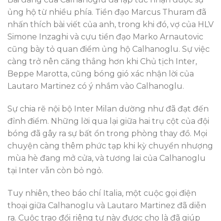
ủng hộ từ nhiều phía. Tiền đạo Marcus Thuram đã
nhấn thích bài viết của anh, trong khi đó, vợ của HLV
Simone Inzaghi và cựu tiền đạo Marko Arnautovic
cũng bày tỏ quan điểm ủng hộ Calhanoglu. Sự việc
càng trở nên căng thẳng hơn khi Chủ tịch Inter,
Beppe Marotta, cũng bóng gió xác nhận lời của
Lautaro Martinez có ý nhắm vào Calhanoglu.
Sự chia rẽ nội bộ Inter Milan dường như đã đạt đến
đỉnh điểm. Những lời qua lại giữa hai trụ cột của đội
bóng đã gây ra sự bất ổn trong phòng thay đồ. Mọi
chuyện càng thêm phức tạp khi kỳ chuyển nhượng
mùa hè đang mở cửa, và tương lai của Calhanoglu
tại Inter vẫn còn bỏ ngỏ.
Tuy nhiên, theo báo chí Italia, một cuộc gọi điện
thoại giữa Calhanoglu và Lautaro Martinez đã diễn
ra. Cuộc trao đổi riêng tư này được cho là đã giúp