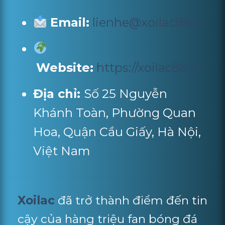
Email:
lienhe@xoilac88.tv
Website:
https://xoilac88.tv
Địa chỉ:
Số 25 Nguyễn
Khánh Toàn, Phường Quan
Hoa, Quận Cầu Giấy, Hà Nội,
Việt Nam
Xoilac
đã trở thành điểm đến tin
cậy của hàng triệu fan bóng đá