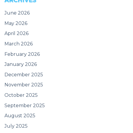
June 2026
May 2026
April 2026
March 2026
February 2026
January 2026
December 2025
November 2025
October 2025
September 2025
August 2025
July 2025