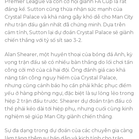
Premier League và còn cơ hội giành FA Cup là rất
đáng kể. Sutton cũng thừa nhận sức mạnh của
Crystal Palace và khả năng gây khó dễ cho Man City
như trận đấu gần nhất đã chứng minh. Dựa trên
cảm tính, Sutton lại dự đoán Crystal Palace sẽ giành
chiến thắng với tỷ số sít sao 3-2.
Alan Shearer, một huyền thoại của bóng đá Anh, kỳ
vọng trận đấu sẽ có nhiều bàn thắng do lối chơi tấn
công cởi mở của cả hai đội. Ông đánh giá cao khả
năng tấn công nguy hiểm của Crystal Palace,
nhưng cũng cảnh báo họ cần phải khắc phục điểm
yếu ở hàng phòng ngự, đặc biệt là sự lỏng lẻo trong
hiệp 2 trận đấu trước. Shearer dự đoán trận đấu có
thể phải kéo dài tới hiệp phụ, nhưng cuối cùng kinh
nghiệm sẽ giúp Man City giành chiến thắng.
Sự đa dạng trong dự đoán của các chuyên gia càng
làm tăng thêm sự hấp dẫn và kịch tính cho trận