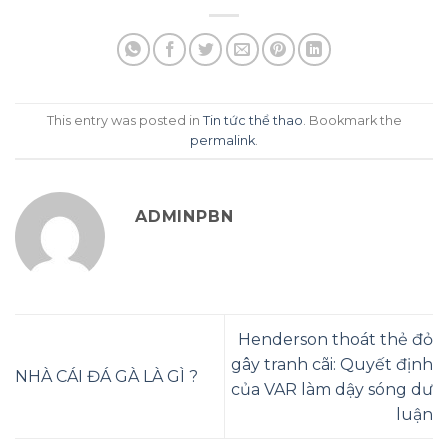
This entry was posted in
Tin tức thể thao
. Bookmark the
permalink
.
ADMINPBN
Henderson thoát thẻ đỏ
gây tranh cãi: Quyết định
NHÀ CÁI ĐÁ GÀ LÀ GÌ ?
của VAR làm dậy sóng dư
luận