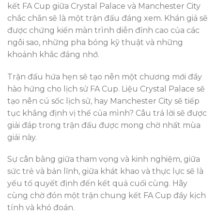
kết FA Cup giữa Crystal Palace và Manchester City
chắc chắn sẽ là một trận đấu đáng xem. Khán giả sẽ
được chứng kiến màn trình diễn đỉnh cao của các
ngôi sao, những pha bóng kỹ thuật và những
khoảnh khắc đáng nhớ.
Trận đấu hứa hẹn sẽ tạo nên một chương mới đầy
hào hứng cho lịch sử FA Cup. Liệu Crystal Palace sẽ
tạo nên cú sốc lịch sử, hay Manchester City sẽ tiếp
tục khẳng định vị thế của mình? Câu trả lời sẽ được
giải đáp trong trận đấu được mong chờ nhất mùa
giải này.
Sự cân bằng giữa tham vọng và kinh nghiệm, giữa
sức trẻ và bản lĩnh, giữa khát khao và thực lực sẽ là
yếu tố quyết định đến kết quả cuối cùng. Hãy
cùng chờ đón một trận chung kết FA Cup đầy kịch
tính và khó đoán.