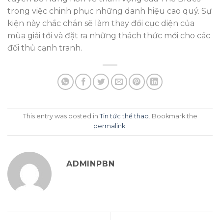
trong việc chinh phục những danh hiệu cao quý. Sự
kiện này chắc chắn sẽ làm thay đổi cục diện của
mùa giải tới và đặt ra những thách thức mới cho các
đối thủ cạnh tranh.
This entry was posted in
Tin tức thể thao
. Bookmark the
permalink
.
ADMINPBN