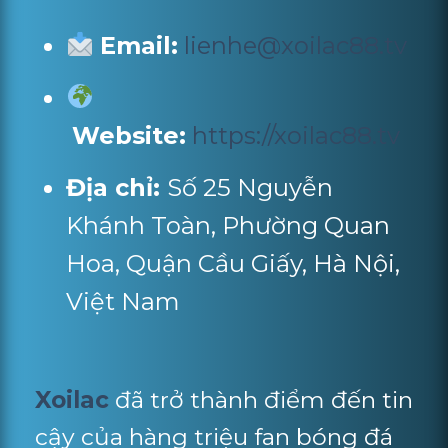
Email:
lienhe@xoilac88.tv
Website:
https://xoilac88.tv
Địa chỉ:
Số 25 Nguyễn
Khánh Toàn, Phường Quan
Hoa, Quận Cầu Giấy, Hà Nội,
Việt Nam
Xoilac
đã trở thành điểm đến tin
cậy của hàng triệu fan bóng đá