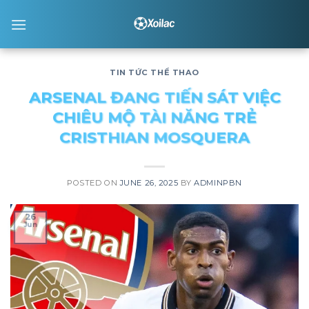
Skip
to
content
TIN TỨC THỂ THAO
ARSENAL ĐANG TIẾN SÁT VIỆC
CHIÊU MỘ TÀI NĂNG TRẺ
CRISTHIAN MOSQUERA
POSTED ON
JUNE 26, 2025
BY
ADMINPBN
26
Jun