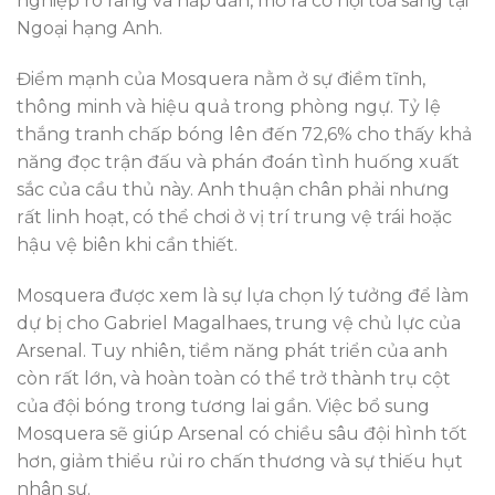
nghiệp rõ ràng và hấp dẫn, mở ra cơ hội tỏa sáng tại
Ngoại hạng Anh.
Điểm mạnh của Mosquera nằm ở sự điềm tĩnh,
thông minh và hiệu quả trong phòng ngự. Tỷ lệ
thắng tranh chấp bóng lên đến 72,6% cho thấy khả
năng đọc trận đấu và phán đoán tình huống xuất
sắc của cầu thủ này. Anh thuận chân phải nhưng
rất linh hoạt, có thể chơi ở vị trí trung vệ trái hoặc
hậu vệ biên khi cần thiết.
Mosquera được xem là sự lựa chọn lý tưởng để làm
dự bị cho Gabriel Magalhaes, trung vệ chủ lực của
Arsenal. Tuy nhiên, tiềm năng phát triển của anh
còn rất lớn, và hoàn toàn có thể trở thành trụ cột
của đội bóng trong tương lai gần. Việc bổ sung
Mosquera sẽ giúp Arsenal có chiều sâu đội hình tốt
hơn, giảm thiểu rủi ro chấn thương và sự thiếu hụt
nhân sự.