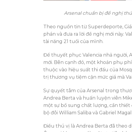
Arsenal chuẩn bị đề nghị thứ
Theo nguồn tin từ Superdeporte, Giá
phán và đưa ra lời đề nghị mới này. 
tài năng 21 tuổi của mình.
Để thuyết phục Valencia nhả người, A
mới. Bên cạnh đó, một khoản phụ phí 
thuộc vào hiệu suất thi đấu của Mosqu
trị thương vụ tiệm cận mức giá mà V
Sự quyết tâm của Arsenal trong thươn
Andrea Berta và huấn luyện viên Mike
một sự bổ sung chất lượng, cần thiế
bộ đôi William Saliba và Gabriel Maga
Điều thú vị là Andrea Berta đã theo dõ