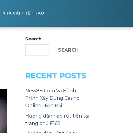
NHÀ CÁI THỂ THAO
Search
SEARCH
RECENT POSTS
New88 Com Và Hành
Trình Xây Dựng Casino
Online Hiện Đại
Hướng dẫn nạp rút tiền tại
trang chủ F168