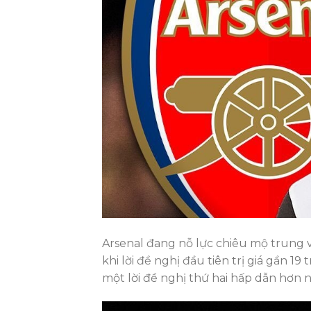
Arsenal đang nỗ lực chiêu mộ trung v
khi lời đề nghị đầu tiên trị giá gần 1
một lời đề nghị thứ hai hấp dẫn hơn n