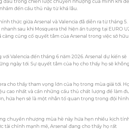
ng đầu trong chiến lược chuyển nhượng của mình khi đ
ã nhắm đến cầu thủ này từ khá lâu.
nh thức giữa Arsenal và Valencia đã diễn ra từ tháng 5.
nhanh sau khi Mosquera thể hiện ấn tượng tại EURO U2
đã càng củng cố quyết tâm của Arsenal trong việc sở hữu
với Valencia đến tháng 6 năm 2026. Arsenal dự kiến sẽ
ững ngày tới. Sự quyết tâm của họ cho thấy họ sẽ khôn
ra cho thấy tham vọng lớn của họ trong mùa giải tới. H
u cao nhất và cần những cầu thủ chất lượng để làm đ
ớn, hứa hẹn sẽ là một nhân tố quan trọng trong đội hình
rường chuyển nhượng mùa hè này hứa hẹn nhiều kịch tính
ực tài chính mạnh mẽ, Arsenal đang cho thấy họ rất