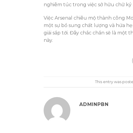
nghiêm túc trong việc sở hữu chữ ký
Việc Arsenal chiêu mộ thành công Mos
một sự bổ sung chất lượng và hứa hẹ
giải sắp tới. Đây chắc chắn sẽ là m
này.
This entry was post
ADMINPBN